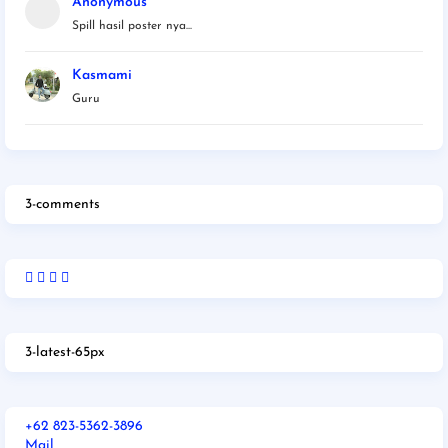
Anonymous
Spill hasil poster nya...
Kasmami
Guru
3-comments
3-latest-65px
+62 823-5362-3896
Mail