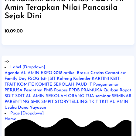
Amin Terapkan Nilai Pancasila
Sejak Dini
10.09.00
-->
Label [Dropdown]
Agenda
AL AMIN EXPO 2018
artikel
Brosur
Cerdas Cermat
csr
Family Day
FSOG
Jsit
JSIT Kalteng
Kalender
KARTINI
KBIT-
TPAIT
KOMITE
KOMITE SEKOLAH
PAUD IT
Pengumuman
PERJUSA
Pesantren
PMB
Ponpes
PPDB
PRAMUKA
Qurban
Rapat
SDIT
SDIT AL AMIN
SEKOLAH ORANG TUA
seminar
SEMINAR
PARENTING
SMK
SMPIT
STORYTELLING
TKIT
TKIT AL AMIN
Usaha Dana
Yayasan
Page [Dropdown]
Home