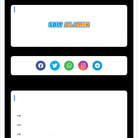
MADE WITH LOVE BY
Berdiri sejak tahun 2005 dan satu satunya sekolah yang
terintegrasi dengan JSIT Indonesia
BEST SERVICES
Program Unggulan Al-Quran
Terintegrasi dengan Wafa Indonesia
Guru Berpengalaman