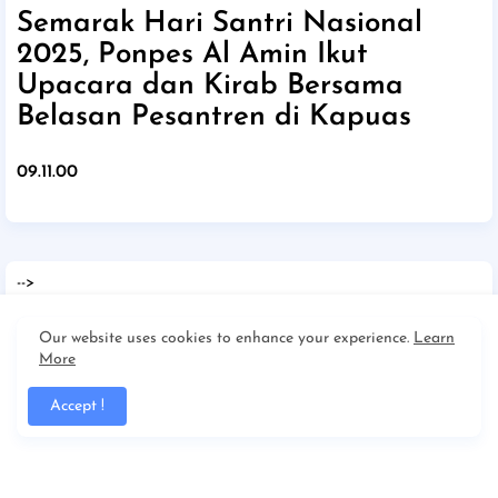
Semarak Hari Santri Nasional
2025, Ponpes Al Amin Ikut
Upacara dan Kirab Bersama
Belasan Pesantren di Kapuas
09.11.00
-->
Label [Dropdown]
Agenda
AL AMIN EXPO 2018
artikel
Brosur
Cerdas Cermat
csr
Our website uses cookies to enhance your experience.
Learn
Family Day
FSOG
Jsit
JSIT Kalteng
Kalender
KARTINI
KBIT-
More
TPAIT
KOMITE
KOMITE SEKOLAH
PAUD IT
Pengumuman
PERJUSA
Pesantren
PMB
Ponpes
PPDB
PRAMUKA
Qurban
Rapat
Accept !
SDIT
SDIT AL AMIN
SEKOLAH ORANG TUA
seminar
SEMINAR
PARENTING
SMK
SMPIT
STORYTELLING
TKIT
TKIT AL AMIN
Usaha Dana
Yayasan
Page [Dropdown]
Home