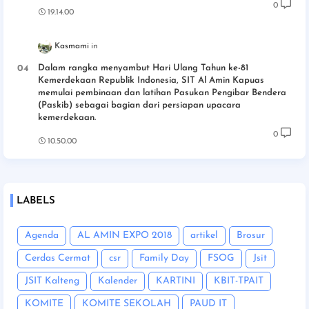
0
19.14.00
Kasmami
Dalam rangka menyambut Hari Ulang Tahun ke-81
Kemerdekaan Republik Indonesia, SIT Al Amin Kapuas
memulai pembinaan dan latihan Pasukan Pengibar Bendera
(Paskib) sebagai bagian dari persiapan upacara
kemerdekaan.
0
10.50.00
LABELS
Agenda
AL AMIN EXPO 2018
artikel
Brosur
Cerdas Cermat
csr
Family Day
FSOG
Jsit
JSIT Kalteng
Kalender
KARTINI
KBIT-TPAIT
KOMITE
KOMITE SEKOLAH
PAUD IT