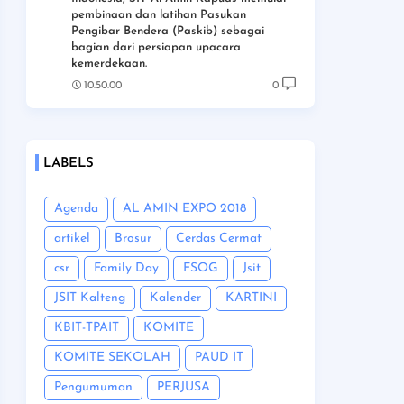
pembinaan dan latihan Pasukan
Pengibar Bendera (Paskib) sebagai
bagian dari persiapan upacara
kemerdekaan.
10.50.00
0
LABELS
Agenda
AL AMIN EXPO 2018
artikel
Brosur
Cerdas Cermat
csr
Family Day
FSOG
Jsit
JSIT Kalteng
Kalender
KARTINI
KBIT-TPAIT
KOMITE
KOMITE SEKOLAH
PAUD IT
Pengumuman
PERJUSA