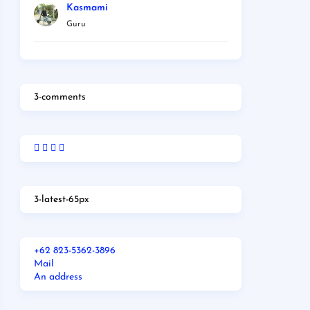
Kasmami
Guru
3-comments
3-latest-65px
+62 823-5362-3896
Mail
An address