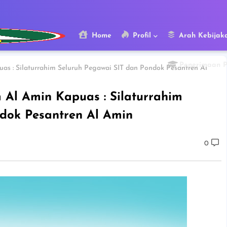
Home
Profil
Arah Kebijak
Penerimaan 
uas : Silaturrahim Seluruh Pegawai SIT dan Pondok Pesantren Al
 Al Amin Kapuas : Silaturrahim
dok Pesantren Al Amin
0