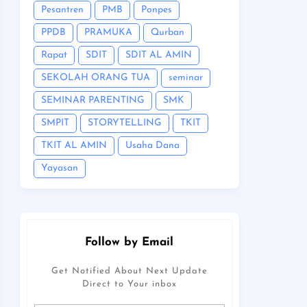
Pesantren
PMB
Ponpes
PPDB
PRAMUKA
Qurban
Rapat
SDIT
SDIT AL AMIN
SEKOLAH ORANG TUA
seminar
SEMINAR PARENTING
SMK
SMPIT
STORYTELLING
TKIT
TKIT AL AMIN
Usaha Dana
Yayasan
Follow by Email
Get Notified About Next Update
Direct to Your inbox