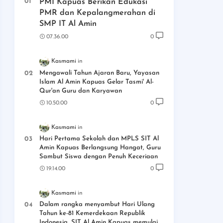
PMI Kapuas Berikan Edukasi
PMR dan Kepalangmerahan di
SMP IT Al Amin
07.36.00
0
Kasmami
Mengawali Tahun Ajaran Baru, Yayasan
Islam Al Amin Kapuas Gelar Tasmi' Al-
Qur'an Guru dan Karyawan
10.50.00
0
Kasmami
Hari Pertama Sekolah dan MPLS SIT Al
Amin Kapuas Berlangsung Hangat, Guru
Sambut Siswa dengan Penuh Keceriaan
19.14.00
0
Kasmami
Dalam rangka menyambut Hari Ulang
Tahun ke-81 Kemerdekaan Republik
Indonesia, SIT Al Amin Kapuas memulai