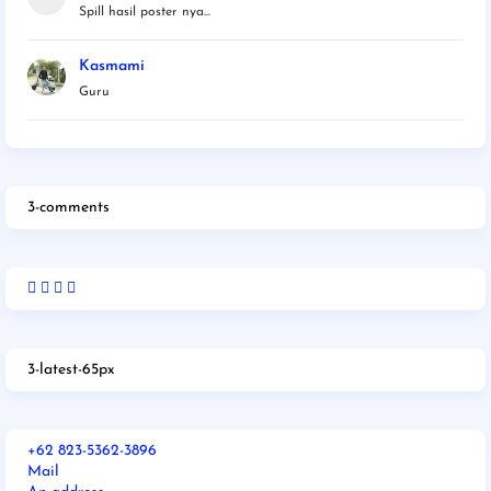
Spill hasil poster nya...
Kasmami
Guru
3-comments
3-latest-65px
+62 823-5362-3896
Mail