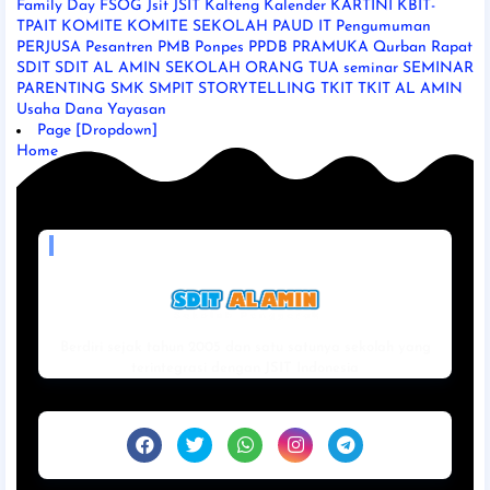
Family Day
FSOG
Jsit
JSIT Kalteng
Kalender
KARTINI
KBIT-
TPAIT
KOMITE
KOMITE SEKOLAH
PAUD IT
Pengumuman
PERJUSA
Pesantren
PMB
Ponpes
PPDB
PRAMUKA
Qurban
Rapat
SDIT
SDIT AL AMIN
SEKOLAH ORANG TUA
seminar
SEMINAR
PARENTING
SMK
SMPIT
STORYTELLING
TKIT
TKIT AL AMIN
Usaha Dana
Yayasan
Page [Dropdown]
Home
MADE WITH LOVE BY
Berdiri sejak tahun 2005 dan satu satunya sekolah yang
terintegrasi dengan JSIT Indonesia