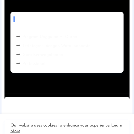
BEST SERVICES
Program Unggulan Al-Quran
Terintegrasi dengan Wafa Indonesia
Guru Berpengalaman
Professional
Home
About
Contact us
Privacy Policy
Disclaimer
Our website uses cookies to enhance your experience.
Learn
More
SDIT AL AMIN KAPUAS
|
Religius | Amanah | Profesional